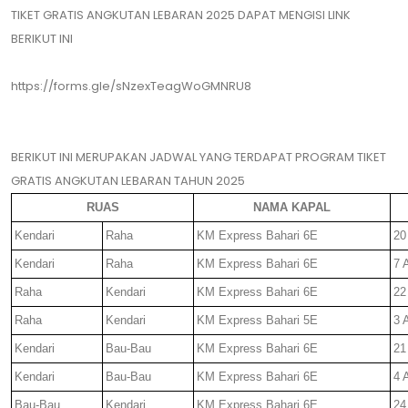
TIKET GRATIS ANGKUTAN LEBARAN 2025 DAPAT MENGISI LINK
BERIKUT INI
https://forms.gle/sNzexTeagWoGMNRU8
BERIKUT INI MERUPAKAN JADWAL YANG TERDAPAT PROGRAM TIKET
GRATIS ANGKUTAN LEBARAN TAHUN 2025
RUAS
NAMA KAPAL
Kendari
Raha
KM Express Bahari 6E
20
Kendari
Raha
KM Express Bahari 6E
7 
Raha
Kendari
KM Express Bahari 6E
22
Raha
Kendari
KM Express Bahari 5E
3 
Kendari
Bau-Bau
KM Express Bahari 6E
21
Kendari
Bau-Bau
KM Express Bahari 6E
4 
Bau-Bau
Kendari
KM Express Bahari 6E
24