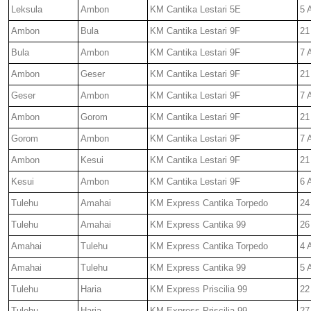
Leksula
Ambon
KM Cantika Lestari 5E
5 
Ambon
Bula
KM Cantika Lestari 9F
21
Bula
Ambon
KM Cantika Lestari 9F
7 
Ambon
Geser
KM Cantika Lestari 9F
21
Geser
Ambon
KM Cantika Lestari 9F
7 
Ambon
Gorom
KM Cantika Lestari 9F
21
Gorom
Ambon
KM Cantika Lestari 9F
7 
Ambon
Kesui
KM Cantika Lestari 9F
21
Kesui
Ambon
KM Cantika Lestari 9F
6 
Tulehu
Amahai
KM Express Cantika Torpedo
24
Tulehu
Amahai
KM Express Cantika 99
26
Amahai
Tulehu
KM Express Cantika Torpedo
4 
Amahai
Tulehu
KM Express Cantika 99
5 
Tulehu
Haria
KM Express Priscilia 99
22
Tulehu
Haria
KM Express Priscilia 99
27