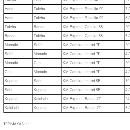
Haria
Tulehu
KM Express Priscilia 99
7 
Haria
Tulehu
KM Express Priscilia 99
8 
Tulehu
Banda
KM Express Cantika 88
20
Banda
Tulehu
KM Express Cantika 88
6 
Manado
Sofifi
KM Cantika Lestari 7F
20
Sofifi
Manado
KM Cantika Lestari 7F
4 
Manado
Gita
KM Cantika Lestari 7F
20
Gita
Manado
KM Cantika Lestari 7F
4 
Kupang
Sabu
KM Cantika Lestari 9E
19
Sabu
Kupang
KM Cantika Lestari 9E
4 
Kupang
Kalabahi
KM Express Bahari 7F
24
Kalabahi
Kupang
KM Express Bahari 7F
5 
TERIMAKASIH !!!